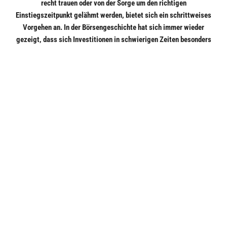
recht trauen oder von der Sorge um den richtigen
Einstiegszeitpunkt gelähmt werden, bietet sich ein schrittweises
Vorgehen an. In der Börsengeschichte hat sich immer wieder
gezeigt, dass sich Investitionen in schwierigen Zeiten besonders
lohnen. Dabei sollte aber nicht versucht werden, den „perfekten“
Einstiegspunkt zu treffen. Dies ist nahezu unmöglich und spielt
für langfristig denkende Sparer auch nur eine untergeordnete
Rolle. Viel wichtiger ist es, mit Geduld und Disziplin bei der
Sache zu bleiben. Oder überhaupt erst in den Markt zu gehen.
Denn: Untätigkeit in der Krise ist für Anleger keine gute
Alternative.
Wichtiger rechtlicher Hinweis
Bildquellen/Copyright: Shutterstock
Copyright/Quelle/Zuerst erschienen bei:
www.netfonds.de