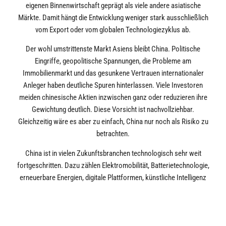
eigenen Binnenwirtschaft geprägt als viele andere asiatische
Märkte. Damit hängt die Entwicklung weniger stark ausschließlich
vom Export oder vom globalen Technologiezyklus ab.
Der wohl umstrittenste Markt Asiens bleibt China. Politische
Eingriffe, geopolitische Spannungen, die Probleme am
Immobilienmarkt und das gesunkene Vertrauen internationaler
Anleger haben deutliche Spuren hinterlassen. Viele Investoren
meiden chinesische Aktien inzwischen ganz oder reduzieren ihre
Gewichtung deutlich. Diese Vorsicht ist nachvollziehbar.
Gleichzeitig wäre es aber zu einfach, China nur noch als Risiko zu
betrachten.
China ist in vielen Zukunftsbranchen technologisch sehr weit
fortgeschritten. Dazu zählen Elektromobilität, Batterietechnologie,
erneuerbare Energien, digitale Plattformen, künstliche Intelligenz
und zunehmend auch Halbleiter. Das Land investiert massiv in
technologische Unabhängigkeit und industrielle Modernisierung.
Während westliche Anleger häufig vor allem auf die politischen
Risiken schauen, entsteht in vielen Bereichen eine hohe